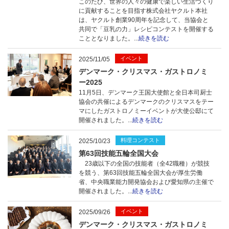
このたび、世界の人々の健康で楽しい生活づくり
に貢献することを目指す株式会社ヤクルト本社
は、ヤクルト創業90周年を記念して、当協会と
共同で「豆乳の力」レシピコンテストを開催する
こととなりました。...
続きを読む
イベント
2025/11/05
デンマーク・クリスマス・ガストロノミ
ー2025
11月5日、デンマーク王国大使館と全日本司厨士
協会の共催によるデンマークのクリスマスをテー
マにしたガストロノミーイベントが大使公邸にて
開催されました。...
続きを読む
料理コンテスト
2025/10/23
第63回技能五輪全国大会
23歳以下の全国の技能者（全42職種）が競技
を競う、第63回技能五輪全国大会が厚生労働
省、中央職業能力開発協会および愛知県の主催で
開催されました。...
続きを読む
イベント
2025/09/26
デンマーク・クリスマス・ガストロノミ