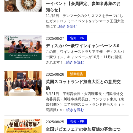
ーイベント【会員限定、参加者募集のお
知らせ】
11月5日、デンマークのクリスマスをテーマにし
たガストロノミーイベントをデンマーク王国大使
館にて...
続きを読む
告知・PR
2025/08/27
ディスカバー豪ワインキャンペーン 3.0
この度、ワインオーストラリア主催「ディスカバ
ー豪ワイン」キャンペーンが10月・11月に開催
されます！...
続きを読む
活動報告
2025/08/26
英国スコットランド担当大臣との意見交
換
8月21日、宇都宮会長・大西理事長・沼尻海外交
流委員長・川端事務局長は、コンラッド東京（東
京都港区）にて英国スコットランド担当大臣（下
院議員）の...
続きを読む
告知・PR
2025/08/25
全国ジビエフェアの参加店舗の募集につ