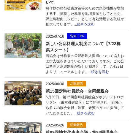
いて
農作物の鳥獣被害対策等のための鳥獣捕獲が増加
する中、捕獲した鳥獣を地域資源としてとらえ、
野生鳥獣肉（ジビエ）として有効活用する取組が
拡大しています。...
続きを読む
告知・PR
2025/07/16
新しい公邸料理人制度について【7/22募
集スタート】
当協会は外務省の公邸料理人派遣について協力お
よび支援をさせていただいておりますが、この公
邸料理人派遣制度が新しい制度として、7月22日
よりリニューアルします。...
続きを読む
活動報告
2025/06/30
第15回定時社員総会・合同懇親会
6月30日、第15回定時社員総会がホテルメトロポ
リタン （東京都豊島区）にて開催され、全国か
ら多くの協会会員、理事、来賓の方々に参加して
いただきました。...
続きを読む
活動報告
2025/05/26
第99回地方代表者会議・第93回理事会