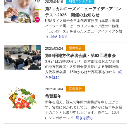
料理コンテスト
2025/04/16
第2回カルローズメニューアイディアコン
テスト2025 開催のお知らせ
USAライス連合会日本代表事務所（本部：米国
バージニア州）は、カリフォルニア産の中粒種
「カルローズ」を使ったメニューアイディアを競
う...
続きを読む
活動報告
2025/03/24
第99回地方代表者会議・第93回理事会
3月24日13時30分より、総本部役員および全国
の地方代表者・各委員会委員長による第99回地
方代表者会議、15時からは外部理事も加わり...
続
きを読む
活動報告
2025/01/04
恭賀新年
新年を迎え、謹んで年頭の御挨拶を申し上げま
す。皆様におかれましては、健やかに新年をお迎
えのこととお慶び申し上げます。昨年は、10月
にシンガポールで...
続きを読む