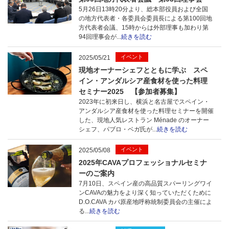
5月26日13時20分より、総本部役員および全国
の地方代表者・各委員会委員長による第100回地
方代表者会議、15時からは外部理事も加わり第
94回理事会が...
続きを読む
イベント
2025/05/21
現地オーナーシェフとともに学ぶ スペ
イン・アンダルシア産食材を使った料理
セミナー2025 【参加者募集】
2023年に初来日し、横浜と名古屋でスペイン・
アンダルシア産食材を使った料理セミナーを開催
した、現地人気レストラン Ménade のオーナー
シェフ、パブロ・ベガ氏が...
続きを読む
イベント
2025/05/08
2025年CAVAプロフェッショナルセミナ
ーのご案内
7月10日、スペイン産の高品質スパーリングワイ
ンCAVAの魅力をより深く知っていただくために
D.O.CAVA カバ原産地呼称統制委員会の主催によ
る...
続きを読む