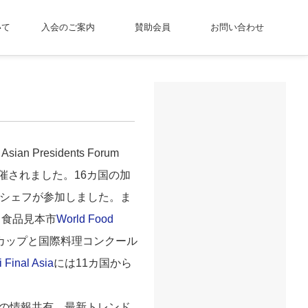
いて
入会のご案内
賛助会員
お問い合わせ
an Presidents Forum
開催されました。16カ国の加
のシェフが参加しました。ま
、食品見本市
World Food
ーカップと国際料理コンクール
 Final Asia
には11カ国から
各国との情報共有、最新トレンド