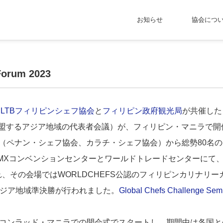
お知らせ
協会につ
Forum 2023
、
LTBフィリピンシェフ協会
と
フィリピン政府観光局
が共催した Asi
Sに加盟するアジア地域の代表者会議）が、フィリピン・マニラで
（ペナン・シェフ協会、カラチ・シェフ協会）から総勢80名
SMXコンベンションセンターとワールドトレードセンターにて
、その会場ではWORLDCHEFS公認のフィリピンカリナリ
ジア地域準決勝が行われました。
Global Chefs Challenge Semi
。
s Forumはコンラッド・マニラでの開会式でスタートし、期間中は