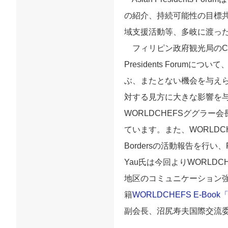
の紹介、持続可能性の目標共
域支援活動等、多岐に渡っ
フィリピン政府観光局のCO
Presidents For
ぶ、またとない機会を与え
対する見方に大きな影響を
WORLDCHEFSググラー
ています。また、WORLDCH
Bordersの活動報告を行い
Yau氏は今回よりWORLDCHEF
地区のコミュニケーション
籍
WORLDCHEFS E-Book「Foo
副会長、沼尻寿夫国際交流