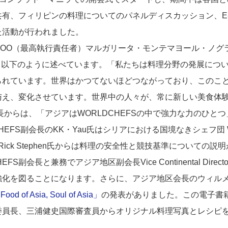
有、フィリピンの料理についてのパネルディスカッション、E-
た活動が行われました。
O（最高執行責任者）マルガリータ・モンテマヨール・ノグラレ
umについて、以下のように述べています。「私たちは料理分野の発展に
られています。世界はかつてないほどつながっており、このこ
与え、変化させています。世界中の人々が、常に新しい美食体
会長からは、「アジアはWORLDCHEFSの中で強力な力のひ
EFS副会長のKK・Yau氏はシリアにおける国境なきシェフ団 WORL
、Rick Stephen氏からは料理の安全性と競技基準についての
S副会長と兼務でアジア地区副会長Vice Continental Directo
強化を図ることになります。さらに、アジア地区会長のウィル
d of Asia, Soul of Asia」
の発表がありました。この電子書
委員長、三浦健史国際審査員からオリジナル料理写真とレシピ