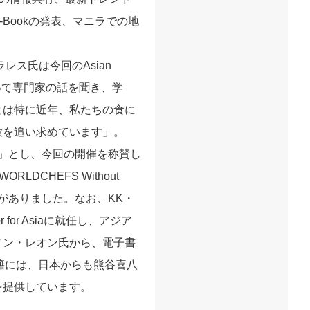
Bookの発表、マニラでの地
ス氏は今回のAsian
ついて専門家の話を聞き、学
とは特に近年、私たちの食に
験を追い求めています」。
とつ」とし、今回の開催を称賛し
DCHEFS Without
説明がありました。なお、KK・
r for Asiaに就任し、アジア
メン・レオン氏から、電子書
籍には、日本からも熊谷喜八
を提供しています。