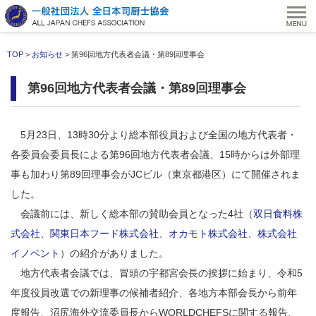
TOP
>
お知らせ
> 第96回地方代表者会議・第89回理事会
第96回地方代表者会議・第89回理事会
5月23日、13時30分より総本部役員および全国の地方代表者・
各委員会委員長による第96回地方代表者会議、15時からは外部理
事も加わり第89回理事会がJCビル（東京都港区）にて開催されま
した。
会議前には、新しく総本部の賛助会員となった4社（
双日食料株
式会社
、
関東日本フード株式会社
、
オカモト株式会社
、
株式会社
イノベント
）の紹介がありました。
地方代表者会議では、冒頭の宇都宮会長の挨拶に始まり、令和5
年度役員改選での新理事の候補者紹介、各地方本部会長から前年
度報告、沼尻海外交流委員長からWORLDCHEFSに関する報告、