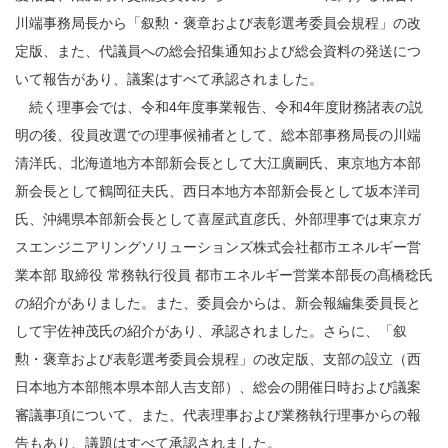
川端事務局長から「叙勲・褒章および表彰選考委員会規程」の改
定版、また、代議員への総会招集通知および総会資料の発送につ
いて報告があり、議案はすべて承認されました。
続く理事会では、令和4年度事業報告、令和4年度財務諸表の説
明の後、役員改選での理事候補者として、総本部事務局長の川端
清洋氏、北海道地方本部新会長として大江廣嗣氏、東京地方本部
新会長として鶴岡征夫氏、西日本地方本部新会長として坂本洋司
氏、沖縄県本部新会長として喜屋武直彦氏、外部理事では東京ガ
スエンジニアリングソリューションズ株式会社都市エネルギー営
業本部 取締役 常務執行役員 都市エネルギー営業本部長の髙橋稔氏
の紹介がありました。また、委員会からは、新会報編集委員長と
して宇佐神茂氏の紹介があり、承認されました。さらに、「叙
勲・褒章および表彰選考委員会規程」の改定版、支部の設立（西
日本地方本部熊本県本部人吉支部）、総会の開催日時および議案
審議事項について、また、代表理事および業務執行理事からの報
告もあり、議題はすべて承認されました。